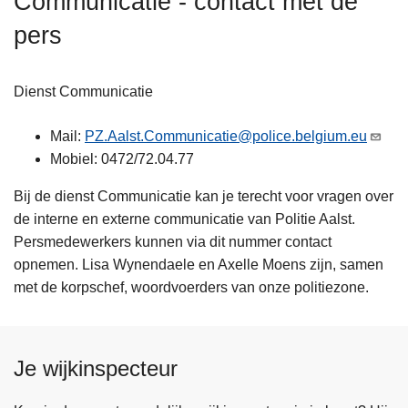
Communicatie - contact met de
n
pers
h
o
u
Dienst Communicatie
d
g
Mail:
PZ.Aalst.Communicatie@police.belgium.eu
a
Mobiel: 0472/72.04.77
a
n
Bij de dienst Communicatie kan je terecht voor vragen over
de interne en externe communicatie van Politie Aalst.
Persmedewerkers kunnen via dit nummer contact
opnemen. Lisa Wynendaele en Axelle Moens zijn, samen
met de korpschef, woordvoerders van onze politiezone.
Je wijkinspecteur