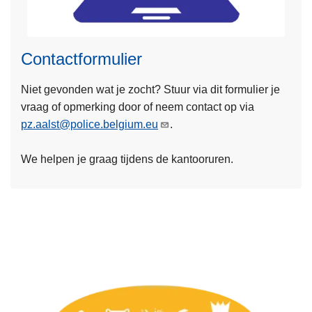
e
a
L
a
Contactformulier
e
n
e
g
Niet gevonden wat je zocht? Stuur via dit formulier je
s
i
vraag of opmerking door of neem contact op via
m
f
pz.aalst@police.belgium.eu
.
e
t
e
e
We helpen je graag tijdens de kantooruren.
r
n
o
v
e
r
C
o
n
t