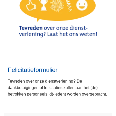
a
c
t
f
o
r
m
u
L
l
e
i
e
e
Felicitatieformulier
s
r
m
Tevreden over onze dienstverlening? De
e
dankbetuigingen of felicitaties zullen aan het (de)
e
betrokken personeelslid(-leden) worden overgebracht.
r
o
v
e