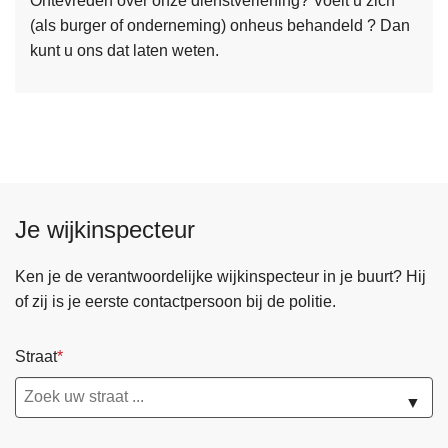
Ontevreden over onze dienstverlening? Voelt u zich
e
i
(als burger of onderneming) onheus behandeld ? Dan
e
e
kunt u ons dat laten weten.
r
r
o
v
e
r
K
l
Je wijkinspecteur
a
c
h
Ken je de verantwoordelijke wijkinspecteur in je buurt? Hij
t
of zij is je eerste contactpersoon bij de politie.
e
n
Straat
f
o
▼
r