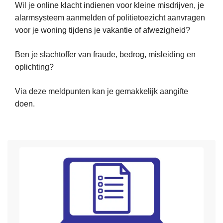
Wil je online klacht indienen voor kleine misdrijven, je
s
L
alarmsysteem aanmelden of politietoezicht aanvragen
e
voor je woning tijdens je vakantie of afwezigheid?
e
Ben je slachtoffer van fraude, bedrog, misleiding en
s
oplichting?
m
e
Via deze meldpunten kan je gemakkelijk aangifte
e
doen.
r
o
v
e
r
O
n
l
i
n