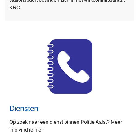
e
e
KRO.
r
t
o
w
v
e
e
r
r
k
C
o
m
m
i
s
s
a
Diensten
r
L
i
Op zoek naar een dienst binnen Politie Aalst? Meer
e
a
info vind je hier.
e
t
s