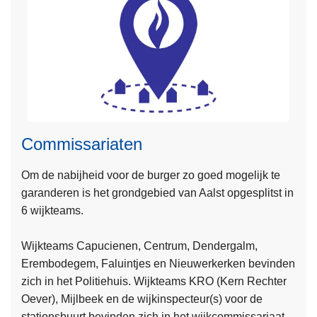
J
e
b
u
u
r
t
i
Commissariaten
n
f
Om de nabijheid voor de burger zo goed mogelijk te
o
garanderen is het grondgebied van Aalst opgesplitst in
r
6 wijkteams.
L
m
e
a
Wijkteams Capucienen, Centrum, Dendergalm,
e
t
Erembodegem, Faluintjes en Nieuwerkerken bevinden
s
i
zich in het Politiehuis. Wijkteams KRO (Kern Rechter
m
e
Oever), Mijlbeek en de wijkinspecteur(s) voor de
e
n
stationsbuurt bevinden zich in het wijkcommissariaat