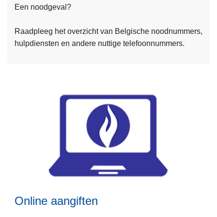
Een noodgeval?
m
e
Raadpleeg het overzicht van Belgische noodnummers,
e
hulpdiensten en andere nuttige telefoonnummers.
r
o
v
e
r
N
o
o
d
n
u
m
m
Online aangiften
e
r