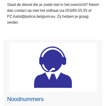
e
Staat de dienst die je zoekt niet in het overzicht? Neem
m
n
dan contact op met het onthaal via 053/85.55.55 of
e
PZ.Aalst@police.belgium.eu. Zij helpen je graag
e
verder.
r
o
v
e
r
D
i
e
n
s
t
L
e
e
n
Noodnummers
e
s