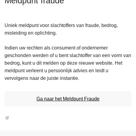
Meldpunt fraude
n
h
o
Uniek meldpunt voor slachtoffers van fraude, bedrog,
u
misleiding en oplichting.
d
g
Indien uw rechten als consument of ondernemer
a
geschonden werden of u bent slachtoffer van een vorm van
a
bedrog, kunt u dit melden op deze nieuwe website. Het
n
meldpunt verleent u persoonlijk advies en leidt u
vervolgens naar de juiste instantie.
Ga naar het Meldpunt Fraude