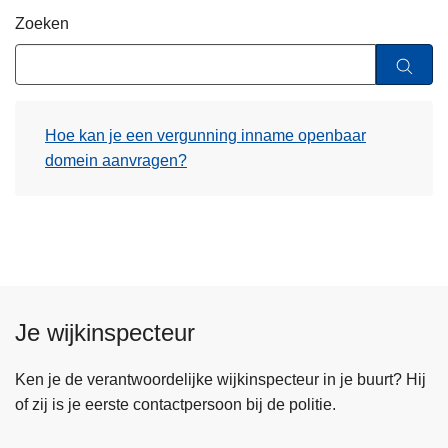
n
Zoeken
h
o
u
d
Hoe kan je een vergunning inname openbaar
g
domein aanvragen?
a
a
n
Je wijkinspecteur
Ken je de verantwoordelijke wijkinspecteur in je buurt? Hij
of zij is je eerste contactpersoon bij de politie.