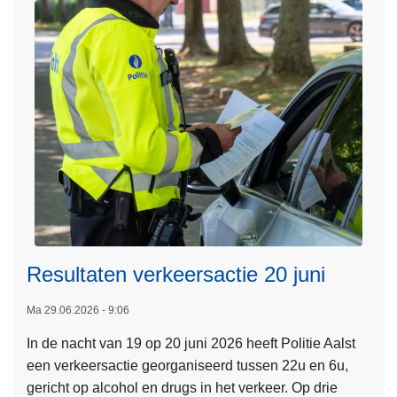
4
r
j
W
u
i
l
j
i
z
i
g
i
n
g
W
e
Resultaten verkeersactie 20 juni
t
o
Ma 29.06.2026 - 9:06
L
p
In de nacht van 19 op 20 juni 2026 heeft Politie Aalst
e
G
een verkeersactie georganiseerd tussen 22u en 6u,
e
e
gericht op alcohol en drugs in het verkeer. Op drie
s
ï