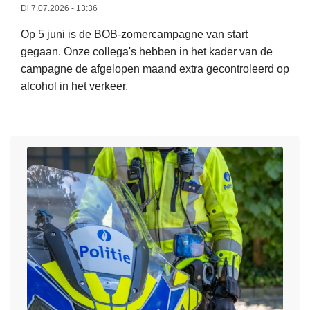
e
Di 7.07.2026 - 13:36
s
s
i
Op 5 juni is de BOB-zomercampagne van start
m
c
gegaan. Onze collega's hebben in het kader van de
e
o
campagne de afgelopen maand extra gecontroleerd op
e
o
alcohol in het verkeer.
r
p
o
n
v
a
e
t
r
u
V
u
o
r
o
b
r
r
l
a
o
n
p
d
i