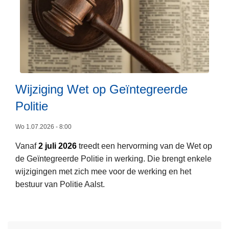
l
m
t
e
a
r
t
c
e
a
n
m
a
p
Wijziging Wet op Geïntegreerde
c
a
L
Politie
t
g
e
i
n
e
Wo 1.07.2026 - 8:00
e
e
s
a
Vanaf
2 juli 2026
treedt een hervorming van de Wet op
m
l
de Geïntegreerde Politie in werking. Die brengt enkele
e
c
wijzigingen met zich mee voor de werking en het
e
o
bestuur van Politie Aalst.
r
h
o
o
v
l
e