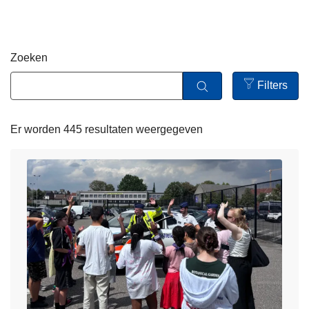
n
h
o
Zoeken
u
d
Filters
g
Open
a
filters
Er worden 445 resultaten weergegeven
a
n