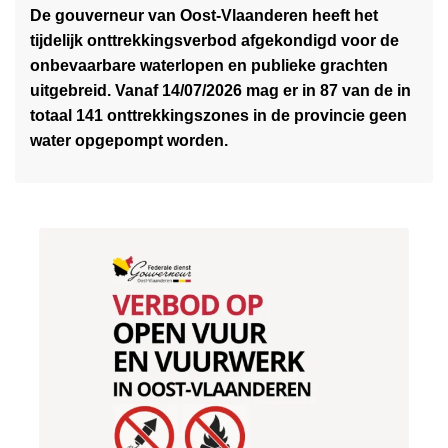
i
De gouverneur van Oost-Vlaanderen heeft het
e
e
tijdelijk onttrekkingsverbod afgekondigd voor de
s
t
onbevaarbare waterlopen en publieke grachten
m
s
uitgebreid. Vanaf 14/07/2026 mag er in 87 van de in
e
e
totaal 141 onttrekkingszones in de provincie geen
e
n
water opgepompt worden.
r
e
o
n
v
e
e
-
r
s
T
t
i
e
j
p
d
s
e
l
i
j