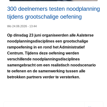
v
300 deelnemers testen noodplanning
e
tijdens grootschalige oefening
r
k
Wo 24.06.2026 - 13:44
e
e
Op dinsdag 23 juni organiseerden alle Aalsterse
L
r
noodplanningsdisciplines een grootschalige
e
s
rampoefening in en rond het Administratief
e
a
Centrum. Tijdens deze oefening werden
s
c
verschillende noodplanningsdisciplines
m
t
samengebracht om een realistisch noodscenario
e
i
te oefenen en de samenwerking tussen alle
e
e
betrokken partners verder te versterken.
r
2
o
0
v
j
e
u
r
n
3