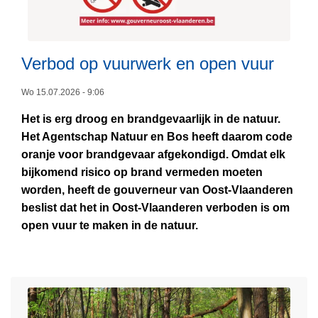
k
o
n
Verbod op vuurwerk en open vuur
t
t
Wo 15.07.2026 - 9:06
r
L
Het is erg droog en brandgevaarlijk in de natuur.
e
e
Het Agentschap Natuur en Bos heeft daarom code
k
e
oranje voor brandgevaar afgekondigd. Omdat elk
k
s
bijkomend risico op brand vermeden moeten
i
m
worden, heeft de gouverneur van Oost-Vlaanderen
n
e
beslist dat het in Oost-Vlaanderen verboden is om
g
e
open vuur te maken in de natuur.
s
r
o
v
v
e
e
r
r
b
V
o