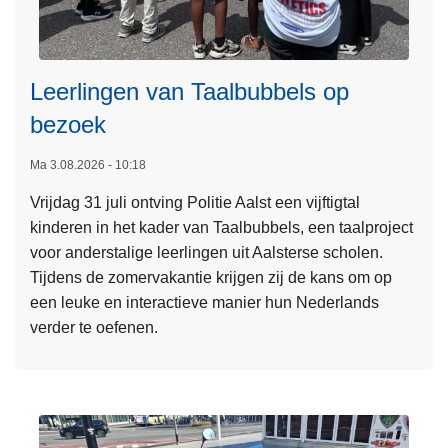
Leerlingen van Taalbubbels op
bezoek
L
Ma 3.08.2026 - 10:18
e
Vrijdag 31 juli ontving Politie Aalst een vijftigtal
e
kinderen in het kader van Taalbubbels, een taalproject
s
voor anderstalige leerlingen uit Aalsterse scholen.
m
Tijdens de zomervakantie krijgen zij de kans om op
e
een leuke en interactieve manier hun Nederlands
e
verder te oefenen.
r
o
v
e
r