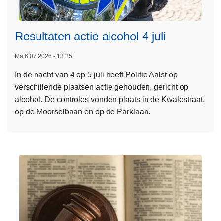
g
e
r
L
Resultaten actie alcohol 4 juli
e
e
s
e
Ma 6.07.2026 - 13:35
u
s
In de nacht van 4 op 5 juli heeft Politie Aalst op
l
m
verschillende plaatsen actie gehouden, gericht op
t
e
alcohol. De controles vonden plaats in de Kwalestraat,
a
e
op de Moorselbaan en op de Parklaan.
t
r
o
e
v
n
e
B
r
O
R
B
e
-
s
z
u
o