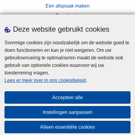
n
Een afspraak maken
s
Downloads
g
r
Pers
Deze website gebruikt cookies
o
o
Sommige cookies zijn noodzakelijk om de website goed te
t
doen functioneren en kan je niet weigeren. Om uw
s
gebruikservaring te optimaliseren maakt de website ook
c
gebruik van optionele cookies waarvoor wij uw
h
toestemming vragen.
Disclaimer
a
Lees er meer over in ons cookiebeleid
.
Privacy
l
i
Cookies
Accepteer alle
g
Toegankelijkheid
e
Instellingen aanpassen
o
© 2026 Politie.be
e
Alleen essentiële cookies
f