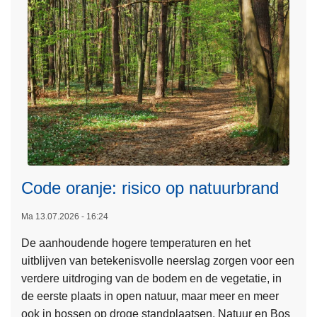
e
d
r
v
b
o
o
o
d
r
o
o
p
n
v
b
u
e
u
v
Code oranje: risico op natuurbrand
r
a
w
L
a
Ma 13.07.2026 - 16:24
e
e
r
De aanhoudende hogere temperaturen en het
r
e
b
uitblijven van betekenisvolle neerslag zorgen voor een
k
s
a
verdere uitdroging van de bodem en de vegetatie, in
e
m
r
de eerste plaats in open natuur, maar meer en meer
n
e
e
ook in bossen op droge standplaatsen. Natuur en Bos
o
e
w