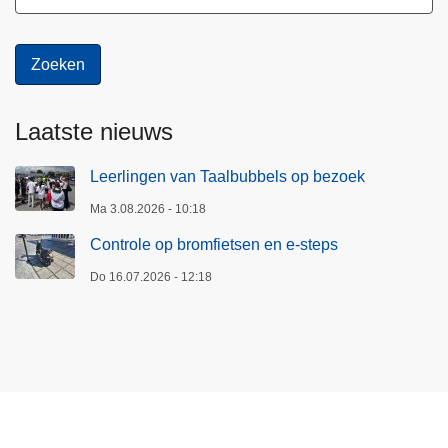
n
n
o
o
d
Laatste nieuws
p
l
Leerlingen van Taalbubbels op bezoek
a
n
Ma 3.08.2026 - 10:18
n
Controle op bromfietsen en e-steps
i
n
Do 16.07.2026 - 12:18
g
t
i
j
d
e