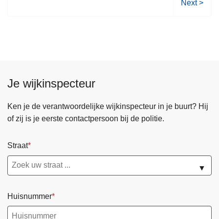
V
Next >
i
0
o
0
l
d
g
e
e
e
n
l
d
Je wijkinspecteur
n
e
e
p
Ken je de verantwoordelijke wijkinspecteur in je buurt? Hij
m
a
of zij is je eerste contactpersoon bij de politie.
e
g
r
i
Straat
s
n
t
a
▼
e
s
t
Huisnummer
e