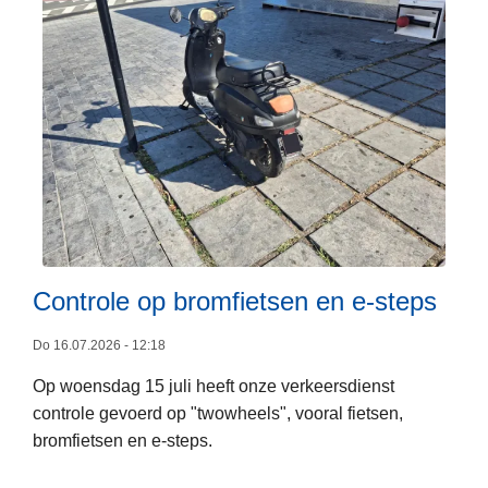
L
e
e
r
l
i
n
g
e
n
L
v
e
Controle op bromfietsen en e-steps
a
e
n
s
Do 16.07.2026 - 12:18
T
m
Op woensdag 15 juli heeft onze verkeersdienst
a
e
controle gevoerd op "twowheels", vooral fietsen,
a
e
bromfietsen en e-steps.
l
r
o
b