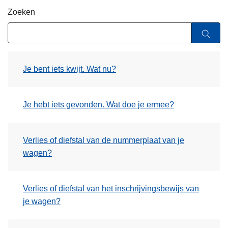
n
Zoeken
h
o
u
d
Je bent iets kwijt. Wat nu?
g
a
a
Je hebt iets gevonden. Wat doe je ermee?
n
Verlies of diefstal van de nummerplaat van je
wagen?
Verlies of diefstal van het inschrijvingsbewijs van
je wagen?