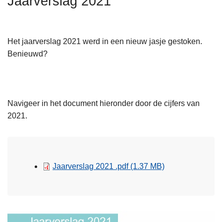
Jaarverslag 2021
n
h
o
Het jaarverslag 2021 werd in een nieuw jasje gestoken.
u
Benieuwd?
d
g
a
a
Navigeer in het document hieronder door de cijfers van
n
2021.
Jaarverslag 2021 .pdf
(1.37 MB)