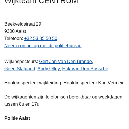
Wijkteam CENTRUM
n
h
o
Beekveldstraat 29
u
9300
Aalst
d
Telefoon
+32 53 85 50 50
g
Neem contact op met dit politiebureau
a
a
Wijkinspecteurs:
Gert-Jan Van Den Brande
,
n
Geert Stalpaert
,
Andy Ottoy
,
Erik Van Den Bossche
Hoofdinspecteur wijkleiding: Hoofdinspecteur Kurt Vermeir
De wijkagenten zijn telefonisch bereikbaar op weekdagen
tussen 8u en 17u.
Politie Aalst