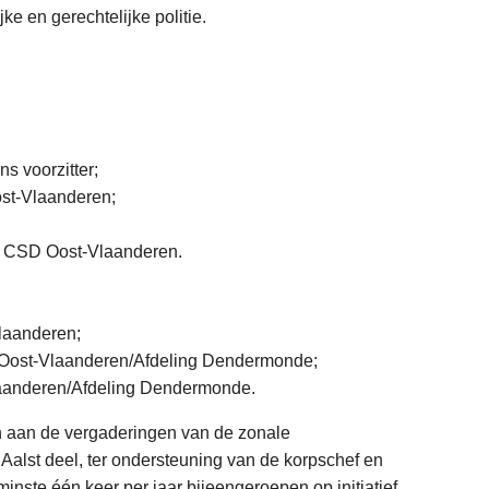
e en gerechtelijke politie.
s voorzitter;
ost-Vlaanderen;
or CSD Oost-Vlaanderen.
Vlaanderen;
t Oost-Vlaanderen/Afdeling Dendermonde;
aanderen/Afdeling Dendermonde.
 aan de vergaderingen van de zonale
 Aalst deel, ter ondersteuning van de korpschef en
nste één keer per jaar bijeengeroepen op initiatief