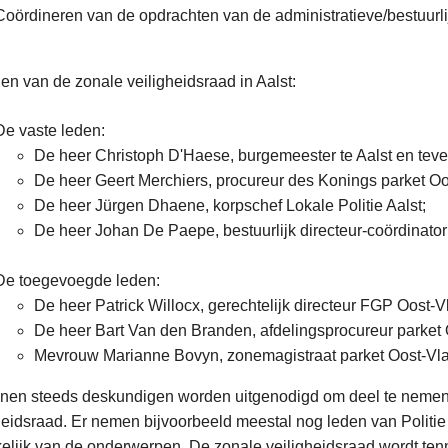
Coördineren van de opdrachten van de administratieve/bestuurlijk
en van de zonale veiligheidsraad in Aalst:
De vaste leden:
De heer Christoph D'Haese, burgemeester te Aalst en teven
De heer Geert Merchiers, procureur des Konings parket O
De heer Jürgen Dhaene, korpschef Lokale Politie Aalst;
De heer Johan De Paepe, bestuurlijk directeur-coördinat
De toegevoegde leden:
De heer Patrick Willocx, gerechtelijk directeur FGP Oost-
De heer Bart Van den Branden, afdelingsprocureur parke
Mevrouw Marianne Bovyn, zonemagistraat parket Oost-Vl
nnen steeds deskundigen worden uitgenodigd om deel te nemen
heidsraad. Er nemen bijvoorbeeld meestal nog leden van Politie
elijk van de onderwerpen. De zonale veiligheidsraad wordt tenmi