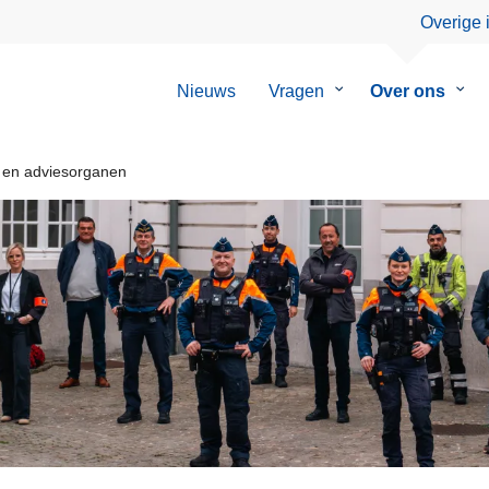
Overige 
Nieuws
Vragen
Submenu
Over ons
Sub
van
van
Vragen
Over
ons
 en adviesorganen