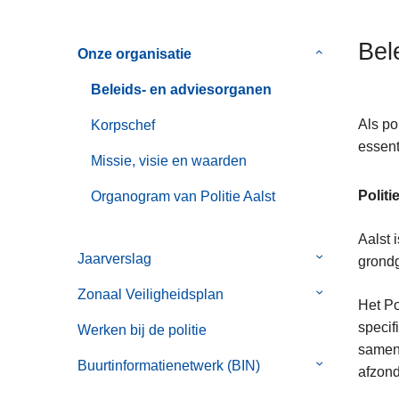
n
h
Bel
Onze organisatie
Submenu
o
van
u
Beleids- en adviesorganen
Onze
d
organisatie
g
Als po
Korpschef
a
essent
Missie, visie en waarden
a
n
Politi
Organogram van Politie Aalst
Aalst 
Jaarverslag
Submenu
grond
van
Zonaal Veiligheidsplan
Submenu
Jaarverslag
Het Po
van
specif
Werken bij de politie
Zonaal
sameng
Veiligheidspl
Buurtinformatienetwerk (BIN)
Submenu
afzonde
van