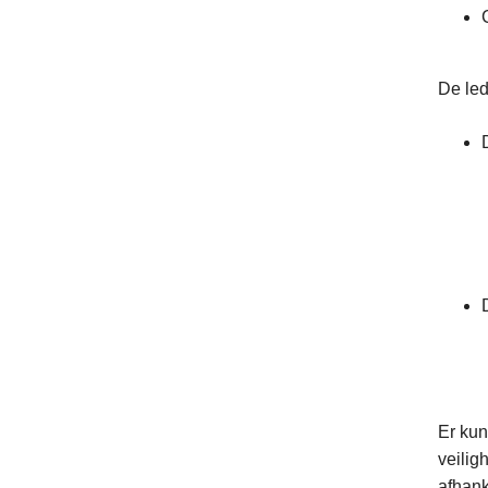
De led
Er ku
veilig
afhank