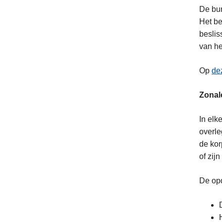
Buurtinformat
De bur
(BIN)
Het be
beslis
van he
Op
de
Zonal
In elk
overle
de kor
of zij
De opd