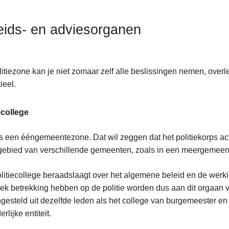
eids- en adviesorganen
litiezone kan je niet zomaar zelf alle beslissingen nemen, over
ieel.
ecollege
is een ééngemeentezone. Dat wil zeggen dat het politiekorps ac
gebied van verschillende gemeenten, zoals in een meergemeen
litiecollege beraadslaagt over het algemene beleid en de werk
iek betrekking hebben op de politie worden dus aan dit orgaan v
esteld uit dezelfde leden als het college van burgemeester en
an
rlijke entiteit.