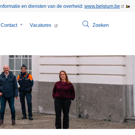
informatie en diensten van de overheid:
www.belgium.be
menu
Contact
Submenu
Vacatures
Zoeken
van
Contact