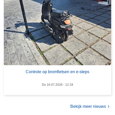
l
e
b
r
u
C
b
o
b
n
e
t
l
r
s
o
o
l
p
e
b
o
Controle op bromfietsen en e-steps
e
p
z
b
Do 16.07.2026 - 12:18
o
r
e
o
k
m
Bekijk meer nieuws
f
i