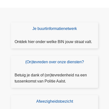
Je buurtinformatienetwerk
B
I
N
Ontdek hier onder welke BIN jouw straat valt.
(On)tevreden over onze diensten?
(
O
n
Betuig je dank of (on)tevredenheid na een
)t
tussenkomst van Politie Aalst.
e
vr
e
Afwezigheidstoezicht
T
d
o