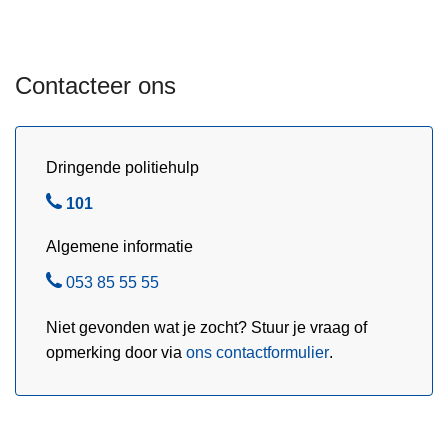
e
t
s
Contacteer ons
e
n
e
Dringende politiehulp
n
e
B
101
-
e
s
Algemene informatie
l
t
B
053 85 55 55
e
e
p
Niet gevonden wat je zocht? Stuur je vraag of
l
s
opmerking door via
ons contactformulier
.