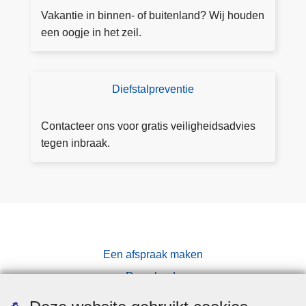
e
e
Vakantie in binnen- of buitenland? Wij houden
n
z
een oogje in het zeil.
h
i
ei
c
d
h
Diefstalpreventie
A
sf
t
d
o
a
v
r
Contacteer ons voor gratis veiligheidsadvies
a
i
m
tegen inbraak.
n
e
ul
v
s
ie
r
a
r
a
a
g
n
e
v
n
Een afspraak maken
r
Downloads
a
g
Pers