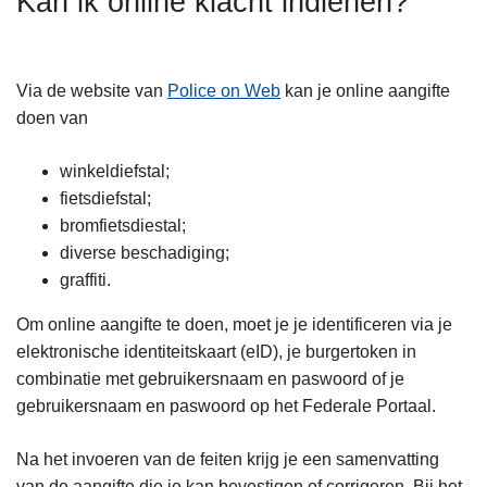
Kan ik online klacht indienen?
n
h
o
Via de website van
Police on Web
kan je online aangifte
u
doen van
d
g
winkeldiefstal;
a
fietsdiefstal;
a
bromfietsdiestal;
n
diverse beschadiging;
graffiti.
Om online aangifte te doen, moet je je identificeren via je
elektronische identiteitskaart (eID), je burgertoken in
combinatie met gebruikersnaam en paswoord of je
gebruikersnaam en paswoord op het Federale Portaal.
Na het invoeren van de feiten krijg je een samenvatting
van de aangifte die je kan bevestigen of corrigeren. Bij het