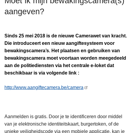
Moet ik mijn bewakingscamera(s)
n
aangeven?
h
o
u
d
Sinds 25 mei 2018 is de nieuwe Camerawet van kracht.
g
Die introduceert een nieuw aangiftesysteem voor
a
bewakingscamera’s. Het plaatsen en gebruiken van
a
bewakingscamera moet voortaan worden meegedeeld
n
aan de politiediensten via het centrale e-loket dat
beschikbaar is via volgende link :
http://www.aangiftecamera.be/camera
Aanmelden is gratis. Door je te identificeren door middel
van je elektronische identiteitskaart, burgertoken, of de
unieke veiligheidscode via een mobiele applicatie, kan je