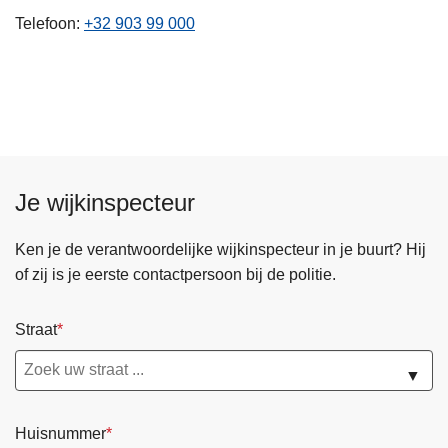
n
Telefoon
+32 903 99 000
h
o
u
d
g
a
a
Je wijkinspecteur
n
Ken je de verantwoordelijke wijkinspecteur in je buurt? Hij
of zij is je eerste contactpersoon bij de politie.
Straat
▼
Huisnummer