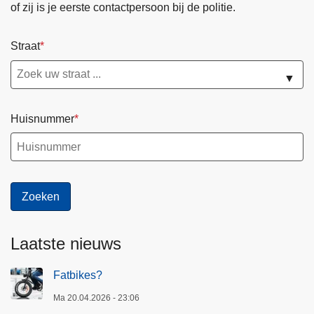
of zij is je eerste contactpersoon bij de politie.
i
j
b
Straat
e
▼
w
i
j
Huisnummer
s
w
o
r
d
t
i
Laatste nieuws
n
g
Fatbikes?
e
Ma 20.04.2026 - 23:06
t