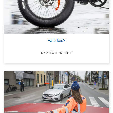
e
s
?
L
e
e
Fatbikes?
s
m
Ma 20.04.2026 - 23:06
e
e
r
o
v
e
r
V
a