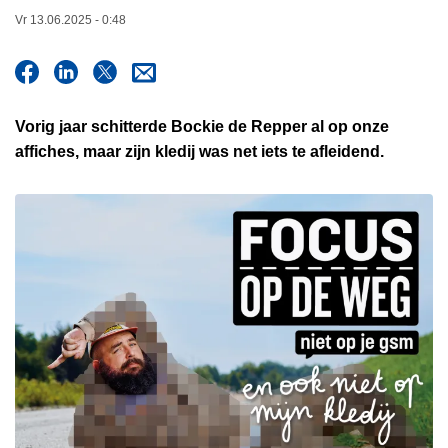
n
Vr 13.06.2025 - 0:48
h
o
u
d
Vorig jaar schitterde Bockie de Repper al op onze
g
affiches, maar zijn kledij was net iets te afleidend.
a
a
n