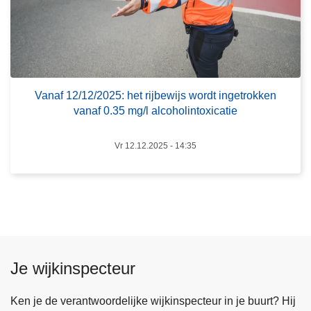
n
a
f
1
2
/
Vanaf 12/12/2025: het rijbewijs wordt ingetrokken
vanaf 0.35 mg/l alcoholintoxicatie
1
2
/
Vr 12.12.2025 - 14:35
2
0
2
5
:
h
Je wijkinspecteur
e
t
Ken je de verantwoordelijke wijkinspecteur in je buurt? Hij
r