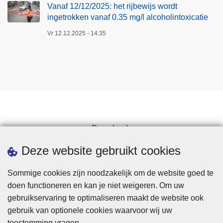
Vanaf 12/12/2025: het rijbewijs wordt
r
ingetrokken vanaf 0.35 mg/l alcoholintoxicatie
o
k
Vr 12.12.2025 - 14:35
k
e
n
v
a
n
a
Downloads
f
Pers
0
Deze website gebruikt cookies
.
3
Sommige cookies zijn noodzakelijk om de website goed te
5
doen functioneren en kan je niet weigeren. Om uw
m
gebruikservaring te optimaliseren maakt de website ook
g
gebruik van optionele cookies waarvoor wij uw
/
toestemming vragen.