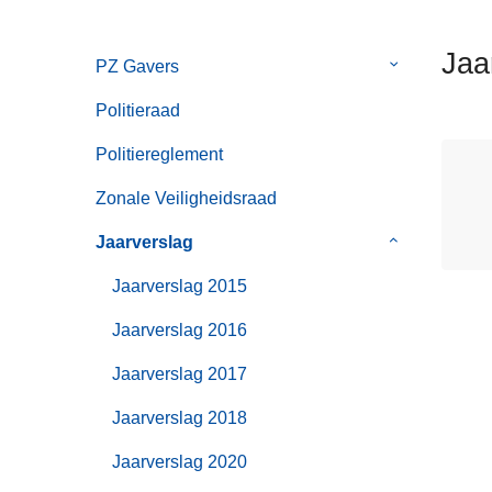
n
h
Jaa
PZ Gavers
Submenu
o
van
u
Politieraad
PZ
d
Gavers
g
Politiereglement
a
Zonale Veiligheidsraad
a
n
Jaarverslag
Submenu
van
Jaarverslag 2015
Jaarverslag
Jaarverslag 2016
Jaarverslag 2017
Jaarverslag 2018
Jaarverslag 2020