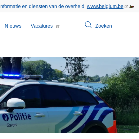
informatie en diensten van de overheid:
www.belgium.be
bmenu
Nieuws
Vacatures
Zoeken
n
ntact