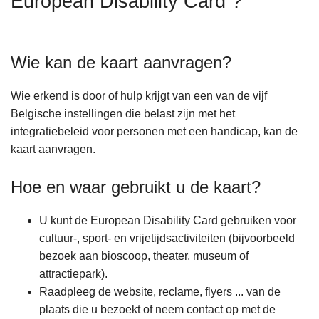
European Disability Card ?
n
h
o
Wie kan de kaart aanvragen?
u
d
Wie erkend is door of hulp krijgt van een van de vijf
g
Belgische instellingen die belast zijn met het
a
integratiebeleid voor personen met een handicap, kan de
a
kaart aanvragen.
n
Hoe en waar gebruikt u de kaart?
U kunt de European Disability Card gebruiken voor
cultuur-, sport- en vrijetijdsactiviteiten (bijvoorbeeld
bezoek aan bioscoop, theater, museum of
attractiepark).
Raadpleeg de website, reclame, flyers ... van de
plaats die u bezoekt of neem contact op met de