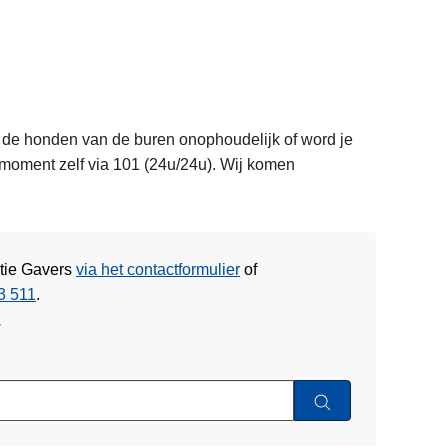
n de honden van de buren onophoudelijk of word je
moment zelf via 101 (24u/24u). Wij komen
itie Gavers
via het contactformulier
of
3 511
.
w