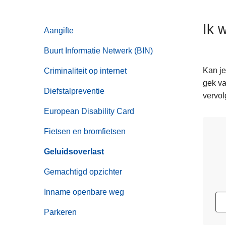
n
h
Ik 
Aangifte
o
u
Buurt Informatie Netwerk (BIN)
d
g
Kan je
Criminaliteit op internet
a
gek va
Diefstalpreventie
a
vervol
n
European Disability Card
Fietsen en bromfietsen
Geluidsoverlast
Gemachtigd opzichter
Inname openbare weg
Parkeren