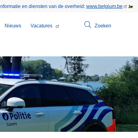
informatie en diensten van de overheid:
www.belgium.be
bmenu
Nieuws
Vacatures
Zoeken
n
ntact