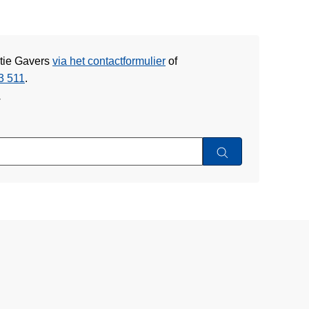
itie Gavers
via het contactformulier
of
3 511
.
w