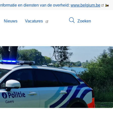
informatie en diensten van de overheid:
www.belgium.be
bmenu
Nieuws
Vacatures
Zoeken
n
ntact