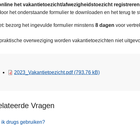
online het vakantietoezicht/afwezigheidstoezicht registreren
door het onderstaande formulier te downloaden en het terug te stu
t: bezorg het ingevulde formulier minstens
8 dagen
voor vertre
t praktische overweziging worden vakantietoezichten niet uitg
2023_Vakantietoezicht.pdf
(793.76 kB)
elateerde Vragen
ik drugs gebruiken?