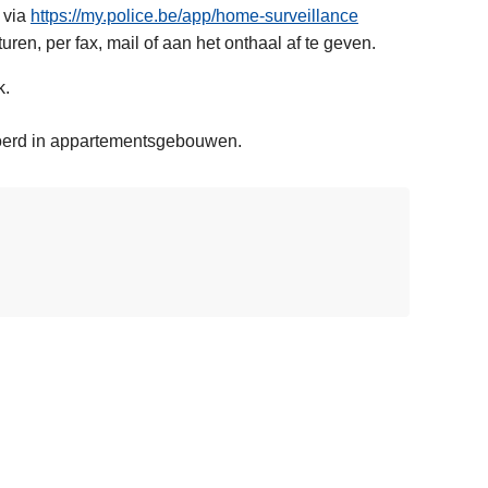
via
https://my.police.be/app/home-surveillance
ren, per fax, mail of aan het onthaal af te geven.
k.
evoerd in appartementsgebouwen.