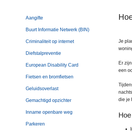
n
h
Hoe
Aangifte
o
u
Buurt Informatie Netwerk (BIN)
d
g
Je pla
Criminaliteit op internet
a
woning
Diefstalpreventie
a
Er zij
n
European Disability Card
een oo
Fietsen en bromfietsen
Tijden
Geluidsoverlast
nachts
die je
Gemachtigd opzichter
Inname openbare weg
Hoe 
Parkeren