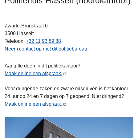
Politiehuis Hasselt (hoofdkantoor)
n
h
o
Zwarte-Brugstraat 6
u
3500
Hasselt
d
Telefoon
+32 11 93 89 38
g
Neem contact op met dit politiebureau
a
a
Aangifte doen in dit politiekantoor?
n
Maak online een afspraak.
Voor dringende zaken en zware misdrijven is het kantoor
24 uur op 24 en 7 dagen op 7 geopend. Niet dringend?
Maak online een afspraak.