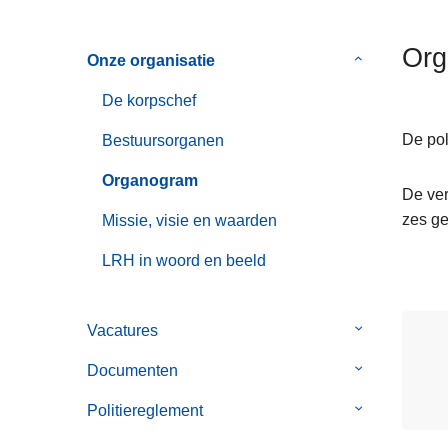
n
h
Org
Onze organisatie
Submenu
o
van
u
De korpschef
Onze
d
organisatie
g
De pol
Bestuursorganen
a
Organogram
a
De ver
n
zes g
Missie, visie en waarden
LRH in woord en beeld
Vacatures
Submenu
van
Documenten
Submenu
Vacatures
van
Politiereglement
Submenu
Documenten
van