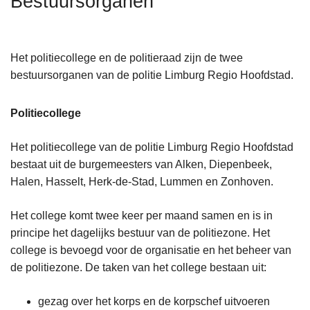
Bestuursorganen
n
h
o
Het politiecollege en de politieraad zijn de twee
u
bestuursorganen van de politie Limburg Regio Hoofdstad.
d
g
Politiecollege
a
a
Het politiecollege van de politie Limburg Regio Hoofdstad
n
bestaat uit de burgemeesters van Alken, Diepenbeek,
Halen, Hasselt, Herk-de-Stad, Lummen en Zonhoven.
Het college komt twee keer per maand samen en is in
principe het dagelijks bestuur van de politiezone. Het
college is bevoegd voor de organisatie en het beheer van
de politiezone. De taken van het college bestaan uit:
gezag over het korps en de korpschef uitvoeren