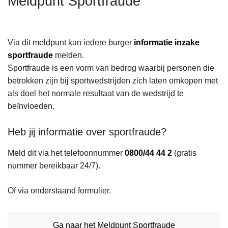
Meldpunt Sportfraude
n
h
o
Via dit meldpunt kan iedere burger
informatie inzake
u
sportfraude
melden.
d
Sportfraude is een vorm van bedrog waarbij personen die
g
betrokken zijn bij sportwedstrijden zich laten omkopen met
a
als doel het normale resultaat van de wedstrijd te
a
beïnvloeden.
n
Heb jij informatie over sportfraude?
Meld dit via het telefoonnummer
0800/44 44 2
(gratis
nummer bereikbaar 24/7).
Of via onderstaand formulier.
Ga naar het Meldpunt Sportfraude