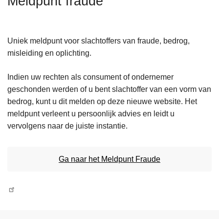
Meldpunt fraude
n
h
o
Uniek meldpunt voor slachtoffers van fraude, bedrog,
u
misleiding en oplichting.
d
g
Indien uw rechten als consument of ondernemer
a
geschonden werden of u bent slachtoffer van een vorm van
a
bedrog, kunt u dit melden op deze nieuwe website. Het
n
meldpunt verleent u persoonlijk advies en leidt u
vervolgens naar de juiste instantie.
Ga naar het Meldpunt Fraude