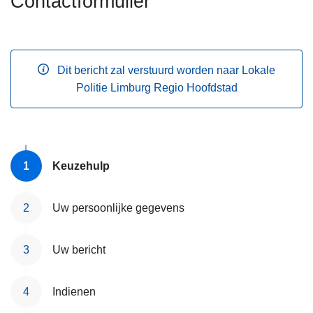
Contactformulier
n
h
o
u
Dit bericht zal verstuurd worden naar Lokale
d
Politie Limburg Regio Hoofdstad
g
a
a
n
Keuzehulp
Uw persoonlijke gegevens
Uw bericht
Indienen