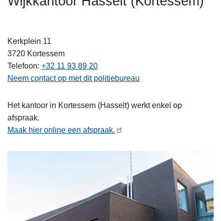
Wijkkantoor Hasselt (Kortessem)
n
h
o
Kerkplein 11
u
3720
Kortessem
d
Telefoon
+32 11 93 89 20
g
Neem contact op met dit politiebureau
a
a
Het kantoor in Kortessem (Hasselt) werkt enkel op
n
afspraak.
Maak hier online een afspraak.