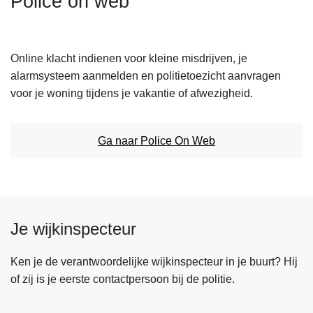
Police on web
n
h
o
Online klacht indienen voor kleine misdrijven, je
u
alarmsysteem aanmelden en politietoezicht aanvragen
d
voor je woning tijdens je vakantie of afwezigheid.
g
a
a
Ga naar Police On Web
n
Je wijkinspecteur
Ken je de verantwoordelijke wijkinspecteur in je buurt? Hij
of zij is je eerste contactpersoon bij de politie.