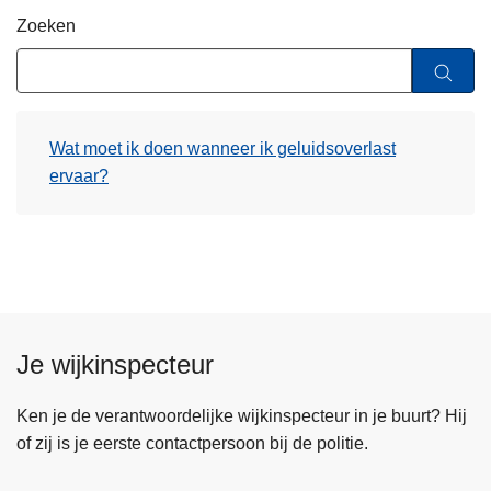
n
Zoeken
h
o
u
d
Wat moet ik doen wanneer ik geluidsoverlast
g
ervaar?
a
a
n
Je wijkinspecteur
Ken je de verantwoordelijke wijkinspecteur in je buurt? Hij
of zij is je eerste contactpersoon bij de politie.