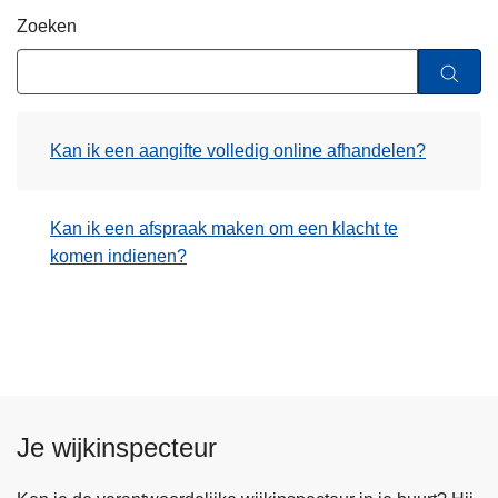
n
Zoeken
h
o
u
d
Kan ik een aangifte volledig online afhandelen?
g
a
a
Kan ik een afspraak maken om een klacht te
n
komen indienen?
Je wijkinspecteur