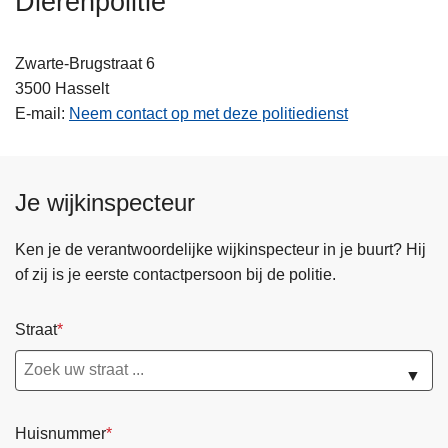
Dierenpolitie
n
h
Zwarte-Brugstraat 6
o
3500
Hasselt
u
E-mail
Neem contact op met deze politiedienst
d
g
a
a
Je wijkinspecteur
n
Ken je de verantwoordelijke wijkinspecteur in je buurt? Hij
of zij is je eerste contactpersoon bij de politie.
Straat
▼
Huisnummer