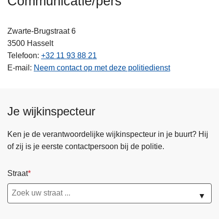
Communicatie/pers
n
h
Zwarte-Brugstraat 6
o
3500
Hasselt
u
Telefoon
+32 11 93 88 21
d
E-mail
Neem contact op met deze politiedienst
g
a
a
n
Je wijkinspecteur
Ken je de verantwoordelijke wijkinspecteur in je buurt? Hij
of zij is je eerste contactpersoon bij de politie.
Straat
▼