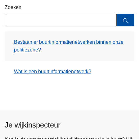
n
Zoeken
h
o
u
d
Bestaan er buurtinformatienetwerken binnen onze
g
politiezone?
a
a
n
Wat is een buurtinformatienetwerk?
Je wijkinspecteur