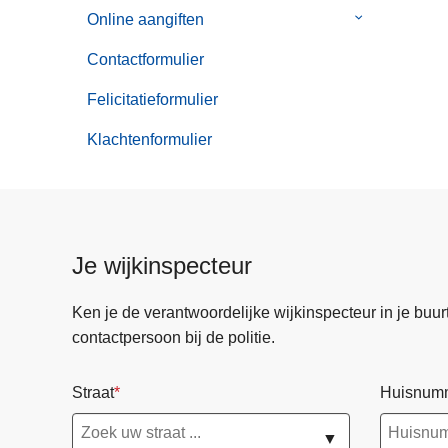
van
Online aangiften
Submenu
Noodnummer
van
Contactformulier
Online
aangiften
Felicitatieformulier
Klachtenformulier
Je wijkinspecteur
Ken je de verantwoordelijke wijkinspecteur in je buurt? 
contactpersoon bij de politie.
Straat
Huisnum
▼