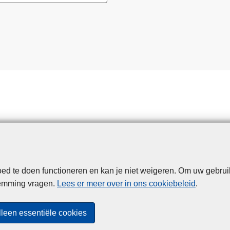
d te doen functioneren en kan je niet weigeren. Om uw gebrui
Disclaimer
Privacy
Cookies
Toegankelijkheid
temming vragen.
Lees er meer over in ons cookiebeleid
.
© 2026 Politie.be
lleen essentiële cookies