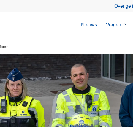
Overige 
Nieuws
Vragen
Sub
van
Vrag
ficer