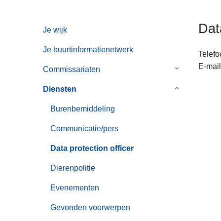
n
h
Dat
Je wijk
o
u
Je buurtinformatienetwerk
Telefo
d
E-mail
g
Commissariaten
Submenu
a
van
Diensten
Submenu
a
Commissaria
van
n
Burenbemiddeling
Diensten
Communicatie/pers
Data protection officer
Dierenpolitie
Evenementen
Gevonden voorwerpen