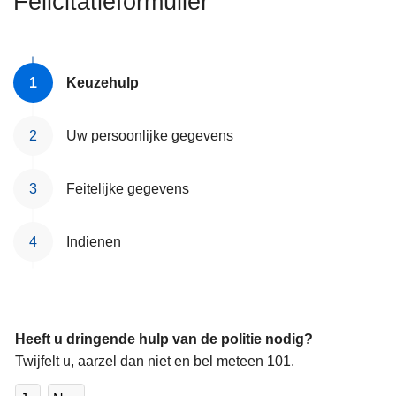
Felicitatieformulier
n
h
o
u
Keuzehulp
d
g
Uw persoonlijke gegevens
a
a
Feitelijke gegevens
n
Indienen
Heeft u dringende hulp van de politie nodig?
Twijfelt u, aarzel dan niet en bel meteen 101.