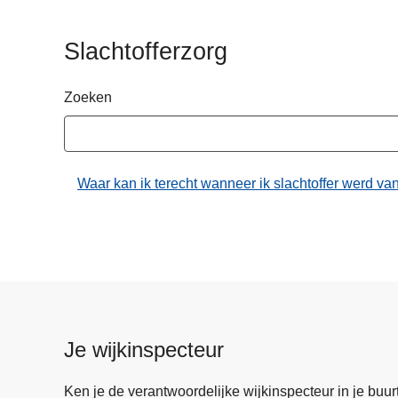
n
h
Slachtofferzorg
o
u
Zoeken
d
g
a
a
Waar kan ik terecht wanneer ik slachtoffer werd van
n
Je wijkinspecteur
Ken je de verantwoordelijke wijkinspecteur in je buurt? 