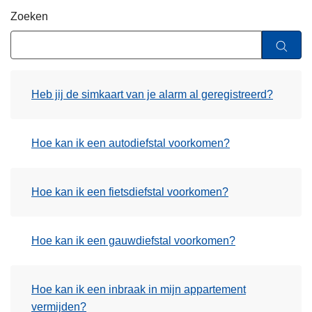
n
Zoeken
h
o
u
d
Heb jij de simkaart van je alarm al geregistreerd?
g
a
a
Hoe kan ik een autodiefstal voorkomen?
n
Hoe kan ik een fietsdiefstal voorkomen?
Hoe kan ik een gauwdiefstal voorkomen?
Hoe kan ik een inbraak in mijn appartement
vermijden?