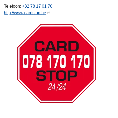
n
Telefoon
+32 78 17 01 70
h
http://www.cardstop.be
o
u
d
g
a
a
n