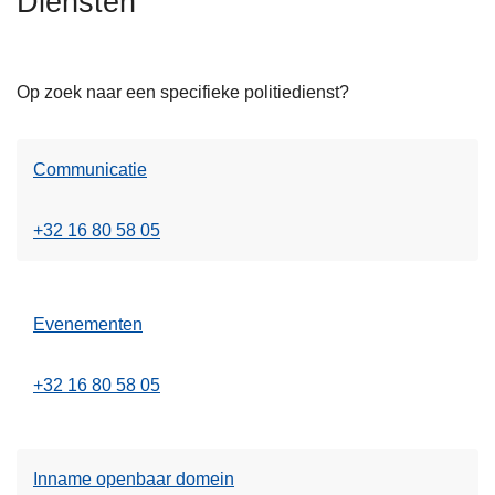
Diensten
n
h
o
Op zoek naar een specifieke politiedienst?
u
d
g
Communicatie
a
a
+32 16 80 58 05
n
Evenementen
+32 16 80 58 05
Inname openbaar domein