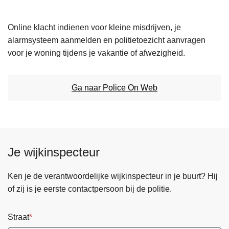
n
h
Online klacht indienen voor kleine misdrijven, je
o
alarmsysteem aanmelden en politietoezicht aanvragen
u
voor je woning tijdens je vakantie of afwezigheid.
d
g
a
Ga naar Police On Web
a
n
Je wijkinspecteur
Ken je de verantwoordelijke wijkinspecteur in je buurt? Hij
of zij is je eerste contactpersoon bij de politie.
Straat