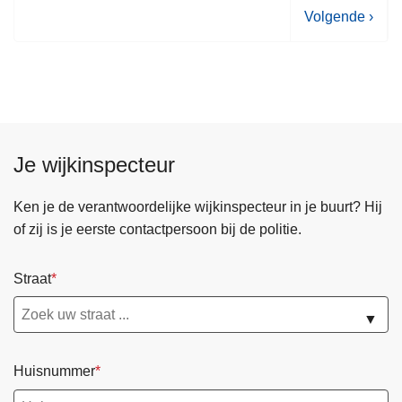
V
Volgende ›
o
l
g
e
n
d
Je wijkinspecteur
e
p
Ken je de verantwoordelijke wijkinspecteur in je buurt? Hij
a
of zij is je eerste contactpersoon bij de politie.
g
i
Straat
n
a
▼
Huisnummer