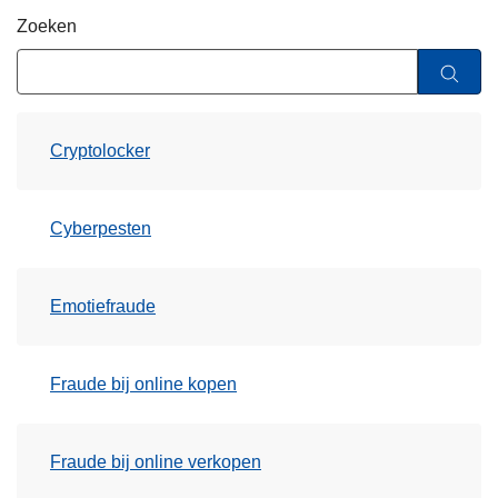
n
Zoeken
h
o
u
d
Cryptolocker
g
a
a
Cyberpesten
n
Emotiefraude
Fraude bij online kopen
Fraude bij online verkopen