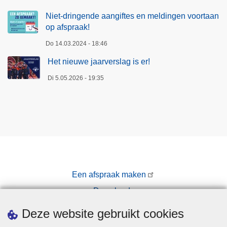
d
e
Niet-dringende aangiftes en meldingen voortaan
d
op afspraak!
o
Do 14.03.2024 - 18:46
o
Het nieuwe jaarverslag is er!
r
!
Di 5.05.2026 - 19:35
Een afspraak maken
Downloads
Pers
Deze website gebruikt cookies