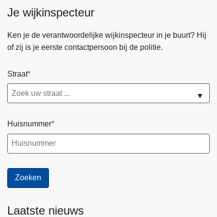
p
Je wijkinspecteur
e
a
i
f
Ken je de verantwoordelijke wijkinspecteur in je buurt? Hij
l
s
of zij is je eerste contactpersoon bij de politie.
i
p
g
r
d
Straat
a
e
a
▼
f
k
e
!
e
Huisnummer
s
t
p
e
r
i
o
Laatste nieuws