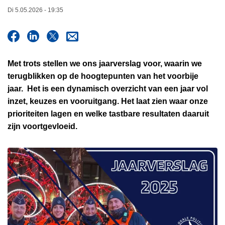
n
Di 5.05.2026 - 19:35
h
o
u
d
Met trots stellen we ons jaarverslag voor, waarin we
g
terugblikken op de hoogtepunten van het voorbije
a
jaar. Het is een dynamisch overzicht van een jaar vol
a
inzet, keuzes en vooruitgang. Het laat zien waar onze
n
prioriteiten lagen en welke tastbare resultaten daaruit
zijn voortgevloeid.