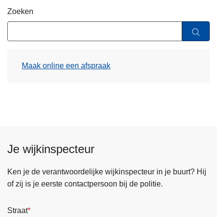
n
Zoeken
h
o
u
d
Maak online een afspraak
g
a
a
n
Je wijkinspecteur
Ken je de verantwoordelijke wijkinspecteur in je buurt? Hij
of zij is je eerste contactpersoon bij de politie.
Straat