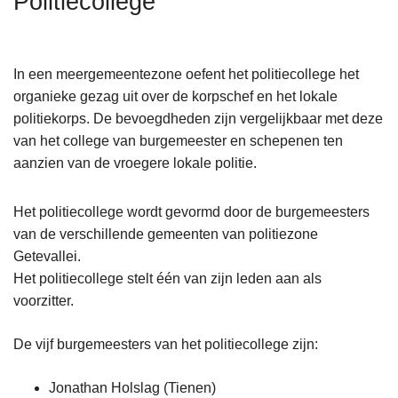
Politiecollege
n
h
o
In een meergemeentezone oefent het politiecollege het
u
organieke gezag uit over de korpschef en het lokale
d
politiekorps. De bevoegdheden zijn vergelijkbaar met deze
g
van het college van burgemeester en schepenen ten
a
aanzien van de vroegere lokale politie.
a
n
Het politiecollege wordt gevormd door de burgemeesters
van de verschillende gemeenten van politiezone
Getevallei.
Het politiecollege stelt één van zijn leden aan als
voorzitter.
De vijf burgemeesters van het politiecollege zijn:
Jonathan Holslag (Tienen)