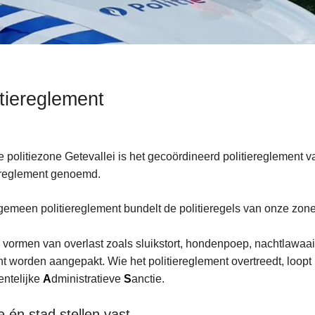
itiereglement
e politiezone Getevallei is het gecoördineerd politiereglement 
ereglement genoemd.
ent
gemeen politiereglement bundelt de politieregels van onze zone
 vormen van overlast zoals sluikstort, hondenpoep, nachtlawaa
ënt worden aangepakt. Wie het politiereglement overtreedt, loop
ntelijke
A
dministratieve
S
anctie.
ie én stad stellen vast