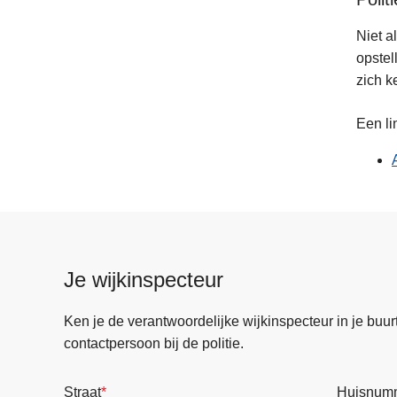
politie
Niet a
opstel
zich k
Een li
Je wijkinspecteur
Ken je de verantwoordelijke wijkinspecteur in je buurt? 
contactpersoon bij de politie.
Straat
Huisnum