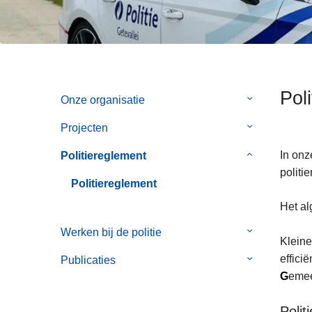
e
n
h
o
u
d
Pol
g
Onze organisatie
Submenu
a
van
Projecten
Submenu
a
Onze
van
n
organisatie
In onz
Politiereglement
Submenu
Projecten
politi
van
Politiereglement
Politiereglem
Het al
Werken bij de politie
Submenu
Kleine
van
effici
Publicaties
Submenu
Werken
G
emee
van
bij
Publicaties
de
Polit