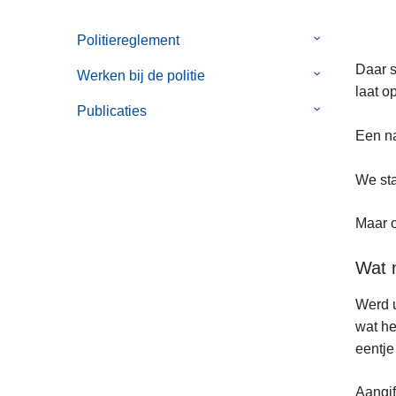
Politiereglement
Submenu
van
Daar s
Werken bij de politie
Submenu
Politiereglem
laat o
van
Publicaties
Submenu
Werken
van
Een na
bij
Publicaties
de
We sta
politie
Maar o
Wat 
Werd u
wat he
eentje
Aangif