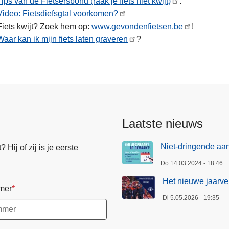
Tips van de Fietsersbond (raak je fiets niet kwijt)
.
Video: Fietsdiefsgtal voorkomen?
Fiets kwijt? Zoek hem op:
www.gevondenfietsen.be
!
Waar kan ik mijn fiets laten graveren
?
Laatste nieuws
Niet-dringende aan
Hij of zij is je eerste
Do 14.03.2024 - 18:46
Het nieuwe jaarver
mer
Di 5.05.2026 - 19:35