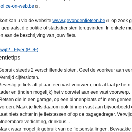
olice-on-web.be
.
kort kan u via de website
www.gevondenfietsen.be
op zoek g
n geplaatst die politie of stadsdiensten terugvinden. In enkele mu
n aan de beschrijving van jouw fiets.
kwijt? - Flyer (PDF)
ntietips
Gebruik steeds 2 verschillende sloten. Geef de voorkeur aan een 
Vermijd cijfersloten.
Bevestig je fiets altijd aan een vast voorwerp, ook al laat je hem
kader en (indien mogelijk) het v oorwiel aan een vast voorwerp.
Fietsen die in een garage, op een binnenplaats of in een gemee
worden. Maak je fiets daarom ook binnen vast aan bijvoorbeeld
Laat niets achter in je fietstassen of op de bagagedrager. Verwij
afneembare verlichting, drinkbus...
Maak waar mogelijk gebruik van de fietsenstallingen. Bewaakte st