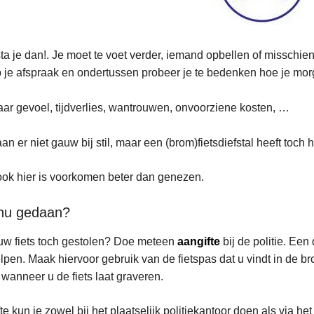
ta je dan!. Je moet te voet verder, iemand opbellen of misschien
ent
p je afspraak en ondertussen probeer je te bedenken hoe je morg
ar gevoel, tijdverlies, wantrouwen, onvoorziene kosten, …
an er niet gauw bij stil, maar een (brom)fietsdiefstal heeft toc
ok hier is voorkomen beter dan genezen.
nu gedaan?
w fiets toch gestolen? Doe meteen
aangifte
bij de politie. Een 
lpen. Maak hiervoor gebruik van de fietspas dat u vindt in de broch
 wanneer u de fiets laat graveren.
te kun je zowel bij het plaatselijk politiekantoor doen als via het 