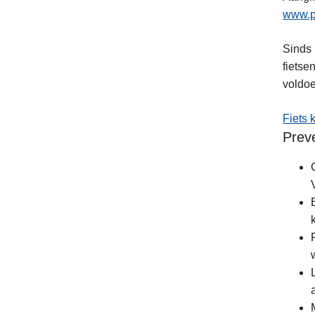
www.p
Sinds 
fietse
voldoe
Fiets 
Preve