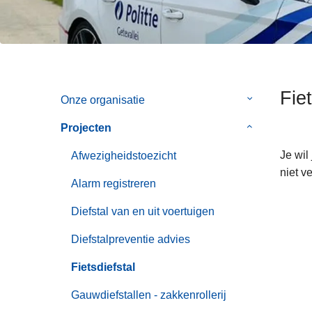
e
n
h
o
u
d
Fiet
g
Onze organisatie
Submenu
a
van
Projecten
Submenu
a
Onze
van
n
organisatie
Je wil
Afwezigheidstoezicht
Projecten
niet v
Alarm registreren
Diefstal van en uit voertuigen
Diefstalpreventie advies
Fietsdiefstal
Gauwdiefstallen - zakkenrollerij