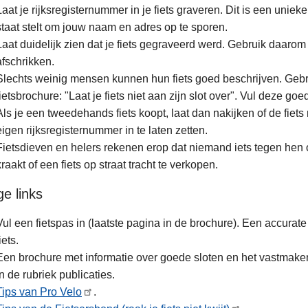
Laat je rijksregisternummer in je fiets graveren. Dit is een unieke
staat stelt om jouw naam en adres op te sporen.
Laat duidelijk zien dat je fiets gegraveerd werd. Gebruik daarom 
afschrikken.
Slechts weinig mensen kunnen hun fiets goed beschrijven. Gebru
fietsbrochure: "Laat je fiets niet aan zijn slot over". Vul deze go
Als je een tweedehands fiets koopt, laat dan nakijken of de fiets 
eigen rijksregisternummer in te laten zetten.
Fietsdieven en helers rekenen erop dat niemand iets tegen hen
kraakt of een fiets op straat tracht te verkopen.
ge links
Vul een fietspas in (laatste pagina in de brochure). Een accurate
iets.
Een brochure met informatie over goede sloten en het vastmaken 
in de rubriek publicaties.
Tips van Pro Velo
.