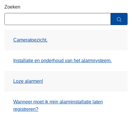
n
Zoeken
h
o
u
d
Cameratoezicht.
g
a
a
Installatie en onderhoud van het alarmsysteem.
n
Loze alarmen!
Wanneer moet ik mijn alarminstallatie laten
registreren?