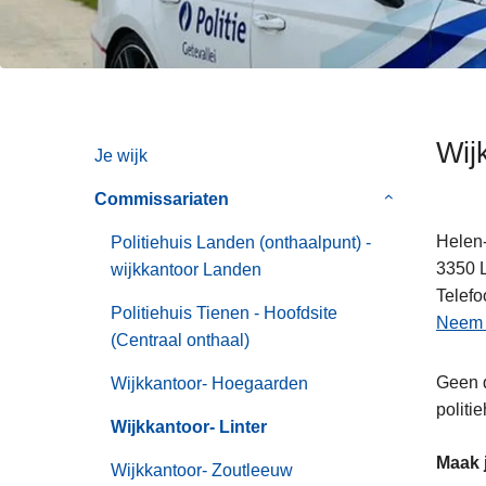
e
n
h
o
u
d
Wij
g
Je wijk
a
Commissariaten
Submenu
a
van
n
Helen-
Politiehuis Landen (onthaalpunt) -
Commissaria
3350
wijkkantoor Landen
Telefo
Politiehuis Tienen - Hoofdsite
Neem c
(Centraal onthaal)
Geen d
Wijkkantoor- Hoegaarden
politi
Wijkkantoor- Linter
Maak j
Wijkkantoor- Zoutleeuw