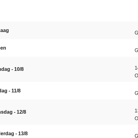
daag
G
gen
G
1
dag - 10/8
O
s
ag - 11/8
G
1
sdag - 12/8
O
erdag - 13/8
G