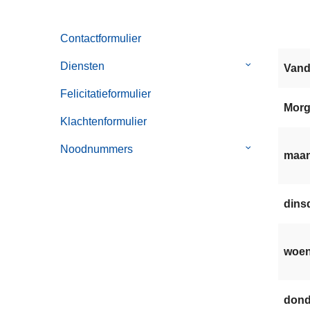
Contactformulier
Diensten
Submenu
Van
van
Felicitatieformulier
Diensten
Mor
Klachtenformulier
Noodnummers
Submenu
maan
van
Noodnummer
dinsd
woen
dond