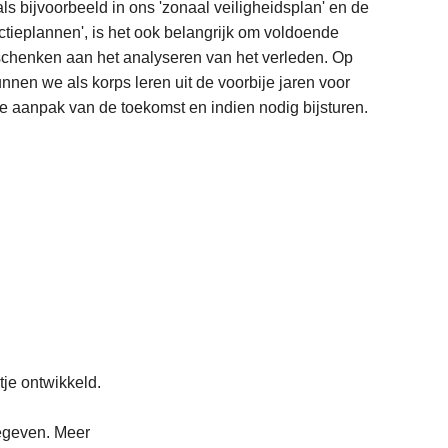
ls bijvoorbeeld in ons 'zonaal veiligheidsplan' en de
ctieplannen', is het ook belangrijk om voldoende
schenken aan het analyseren van het verleden. Op
nnen we als korps leren uit de voorbije jaren voor
L
e aanpak van de toekomst en indien nodig bijsturen.
e
e
s
m
e
e
r
o
L
v
e
e
e
r
tje ontwikkeld.
s
J
m
a
gegeven. Meer