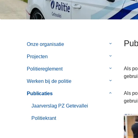
e
n
h
o
u
d
Pub
g
Onze organisatie
Submenu
a
van
Projecten
Submenu
a
Onze
van
n
organisatie
Als po
Politiereglement
Submenu
Projecten
gebrui
van
Werken bij de politie
Submenu
Politiereglem
van
Als po
Publicaties
Submenu
Werken
gebrui
van
bij
Jaarverslag PZ Getevallei
Publicaties
de
Politiekrant
politie