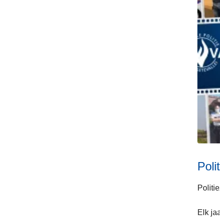
Poli
Politi
Elk ja