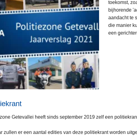
toekomst, zoa
bijhorende 'a
aandacht te 
die manier ku
een gerichter
tiekrant
ezone Getevallei heeft sinds september 2019 zelf een politiekran
ar zullen er een aantal edities van deze politiekrant worden uit