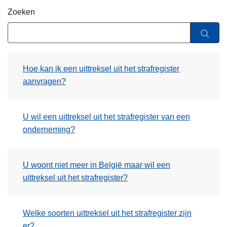
n
Zoeken
h
o
u
d
Hoe kan ik een uittreksel uit het strafregister
g
aanvragen?
a
a
n
U wil een uittreksel uit het strafregister van een
onderneming?
U woont niet meer in België maar wil een
uittreksel uit het strafregister?
Welke soorten uittreksel uit het strafregister zijn
er?