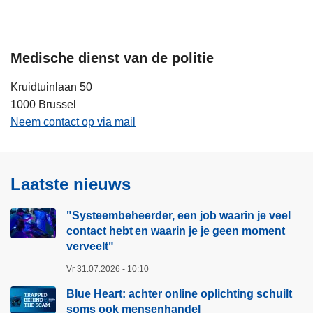
i
n
e
h
o
Medische dienst van de politie
u
d
Kruidtuinlaan 50
g
1000 Brussel
a
Neem contact op via mail
a
n
Laatste nieuws
"Systeembeheerder, een job waarin je veel
contact hebt en waarin je je geen moment
verveelt"​
Vr 31.07.2026 - 10:10
Blue Heart: achter online oplichting schuilt
soms ook mensenhandel