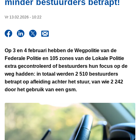
minder bestuurders betrapt!
i
n
e
h
Vr 13.02.2026 - 10:22
o
u
d
g
Op 3 en 4 februari hebben de Wegpolitie van de
a
Federale Politie en 105 zones van de Lokale Politie
a
extra gecontroleerd of bestuurders hun focus op de
n
weg hadden: in totaal werden 2 510 bestuurders
betrapt op afleiding achter het stuur, van wie 2 242
door het gebruik van een gsm.